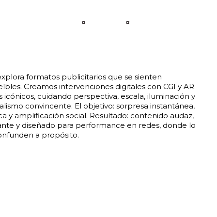
IDIOMA
CONTACTO
plora formatos publicitarios que se sienten
eíbles. Creamos intervenciones digitales con CGI y AR
 icónicos, cuidando perspectiva, escala, iluminación y
lismo convincente. El objetivo: sorpresa instantánea,
a y amplificación social. Resultado: contenido audaz,
ante y diseñado para performance en redes, donde lo
 confunden a propósito.