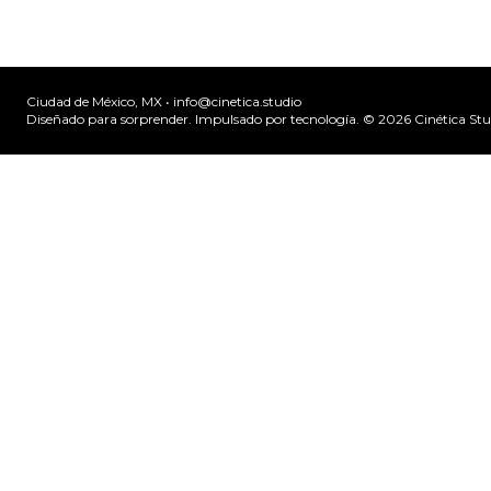
Ciudad de México, MX •
info@cinetica.studio
Diseñado para sorprender. Impulsado por tecnología. © 20
26
Cinética Stu