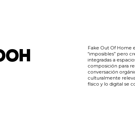
FOOH
Fake Out Of Home ex
“imposibles” pero cr
integradas a espacios
composición para rea
conversación orgánic
culturalmente relev
físico y lo digital se
T
E
S