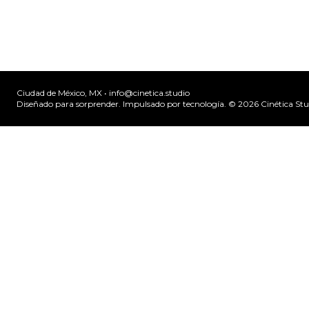
Ciudad de México, MX •
info@cinetica.studio
Diseñado para sorprender. Impulsado por tecnología. © 20
26
Cinética Stu