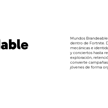
dable
Mundos Brandeables 
dentro de Fortnite. 
mecánicas e identida
y conciertos hasta r
exploración, retenc
convierte campañas 
jóvenes de forma org
T
E
S